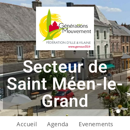
Secteur de
Saint Méen-le-
Grand
Accueil
Agenda
Evenements